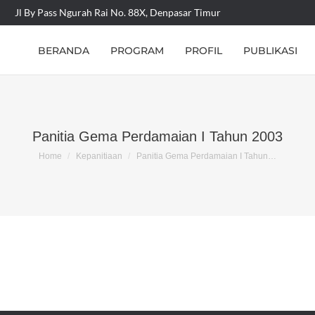
m
Jl By Pass Ngurah Rai No. 88X, Denpasar Timur
BERANDA
PROGRAM
PROFIL
PUBLIKASI
BERANDA
PROGRAM
PROFIL
PUBLIKASI
Panitia Gema Perdamaian I Tahun 2003
You are here:
Home
Kepanitiaan
Panitia Gema Perdamaian I Tahun…