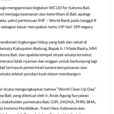
 juga mengapresiasi kegiatan WCUD for Suksma Bali.
ut menjaga keamanan dan ketertiban di Bali, apalagi
h ada, yakni pertemuan IMF – World Bank pada tanggal 8
 sebagian besar merupakan tamu VIP dari 189 negara
nikmati lingkungan hidup yang baik dan sehat di
iwisata Kabupaten Badung, Bapak Ir. I Made Badra, MM
ma Bali, dan apabila tempat obyek wisata tersebut
merasa tidak nyaman dan enggan untuk berkunjung lagi.
t Bali termasuk pemerintah karena kenyamanan dan
 wisata adalah pondasi kuat dalam membangun
or Acara mengungkapkan bahwa “World Clean Up Day”
ama Bali, yang diketuai oleh Ir. Anak Agung Suryawan
 stakeholder pariwisata Bali, GIPI, IHGMA, PHRI, BHA,
 Instansi Pendidikan, Trash Hero Indonesia dan