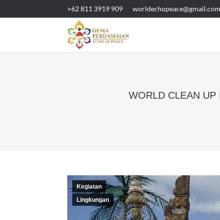
+62 811 3919 909
worldechopeace@gmail.co
WORLD CLEAN UP D
Kegiatan
Lingkungan