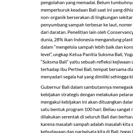
pengolahan yang memadai. Belum tumbuhnya
memperburuk keadaan Bali saat ini yang di
non-organik berserakan di lingkungan sekitar 
penyumbang sampah terbesar ke laut, nomer 
dari daratan. Penelitian lain oleh Conservanc
dunia, 28% ikan Indonesia mengandung plastik
dalam “mengelola sampah lebih baik dan kons
level”, ungkap Ketua Panitia Suksma Bali, Yo
“Suksma Bali” yaitu sebuah refleksi kejiwaan
terhadap Ibu Pertiwi Bali, tempat bersama di
menyadari segala hal yang dimiliki sehingga 
Gubernur Bali dalam sambutannya menegask
kebijakan strategis dengan melakukan pelaran
mengakui kebijakan ini akan dituangkan dala
satu bentuk program 100 hari. Beliau sangat
dilakukan serentak di seluruh Bali dan berha
karena masalah sampah adalah masalah kita 
kebudayaan dan pariwisata kita di Bali, tegas 