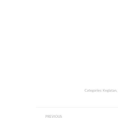
Categories:
Kegiatan
,
Post
PREVIOUS