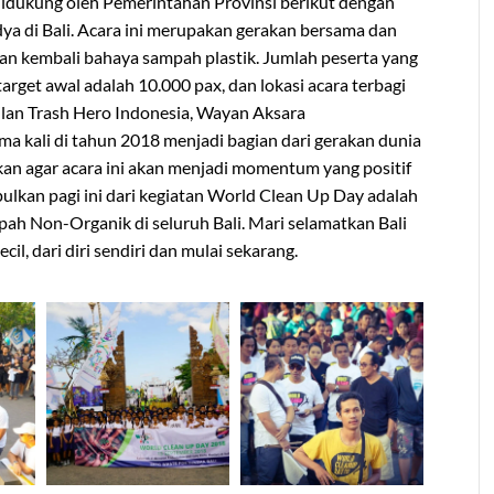
didukung oleh Pemerintahan Provinsi berikut dengan
a di Bali. Acara ini merupakan gerakan bersama dan
kan kembali bahaya sampah plastik. Jumlah peserta yang
 target awal adalah 10.000 pax, dan lokasi acara terbagi
akilan Trash Hero Indonesia, Wayan Aksara
 kali di tahun 2018 menjadi bagian dari gerakan dunia
an agar acara ini akan menjadi momentum yang positif
ulkan pagi ini dari kegiatan World Clean Up Day adalah
ah Non-Organik di seluruh Bali. Mari selamatkan Bali
cil, dari diri sendiri dan mulai sekarang.