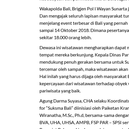
Wakapolda Bali, Brigjen Pol I Wayan Sunarta
Dan mengajak seluruh lapisan masyarakat tur
menjelang event terbesar di Bali yang perna
sampai 14 Oktober 2018. Dimana pesertanya
sekitar 18.000 orang lebih.
Dewasa ini wisatawan mengharapkan dapat me
tempat mereka berkunjung. Kepala Dinas Par
mendukung penuh gerakan bersama untuk Suks
tercemar oleh sampah, maka wisatawan akan 
Hal inilah yang harus dijaga oleh masyaraka
kepercayaan dari wisatawan terhadap obyek
pariwisata yang baik.
Agung Darma Suyasa, CHA selaku Koordinat
for “Suksma Bali” diinisiasi oleh Paiketan Kr
Wiranatha, M.Sc., Ph.d, bersama-sama dengan
BVA, UHA, UHSA, AMPB, FSP PAR – SPSI serta