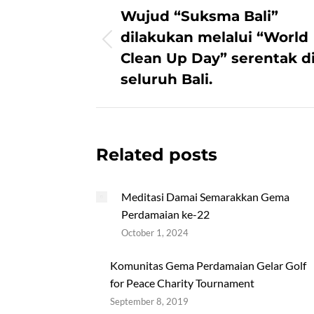
navigation
Wujud “Suksma Bali”
dilakukan melalui “World
Previous
Clean Up Day” serentak d
post:
seluruh Bali.
Related posts
Meditasi Damai Semarakkan Gema
Perdamaian ke-22
October 1, 2024
Komunitas Gema Perdamaian Gelar Golf
for Peace Charity Tournament
September 8, 2019