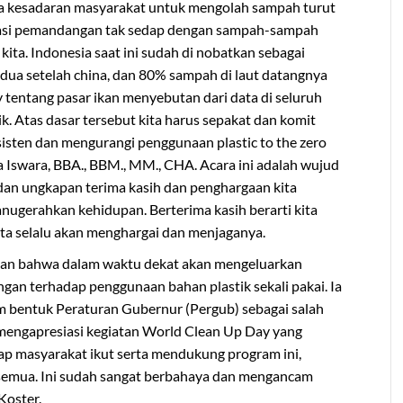
 kesadaran masyarakat untuk mengolah sampah turut
hiasi pemandangan tak sedap dengan sampah-sampah
kita. Indonesia saat ini sudah di nobatkan sebagai
dua setelah china, dan 80% sampah di laut datangnya
y tentang pasar ikan menyebutan dari data di seluruh
. Atas dasar tersebut kita harus sepakat dan komit
isten dan mengurangi penggunaan plastic to the zero
ga Iswara, BBA., BBM., MM., CHA. Acara ini adalah wujud
 dan ungkapan terima kasih dan penghargaan kita
anugerahkan kehidupan. Berterima kasih berarti kita
kita selalu akan menghargai dan menjaganya.
an bahwa dalam waktu dekat akan mengeluarkan
gan terhadap penggunaan bahan plastik sekali pakai. Ia
m bentuk Peraturan Gubernur (Pergub) sebagai salah
 mengapresiasi kegiatan World Clean Up Day yang
rap masyarakat ikut serta mendukung program ini,
semua. Ini sudah sangat berbahaya dan mengancam
Koster.