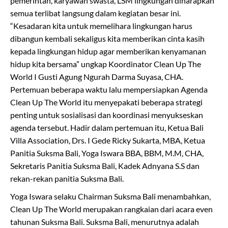
pemerintah, karyawan swasta, LSM lingkungan diharapkan
semua terlibat langsung dalam kegiatan besar ini.
“Kesadaran kita untuk memelihara lingkungan harus
dibangun kembali sekaligus kita memberikan cinta kasih
kepada lingkungan hidup agar memberikan kenyamanan
hidup kita bersama” ungkap Koordinator Clean Up The
World I Gusti Agung Ngurah Darma Suyasa, CHA.
Pertemuan beberapa waktu lalu mempersiapkan Agenda
Clean Up The World itu menyepakati beberapa strategi
penting untuk sosialisasi dan koordinasi menyukseskan
agenda tersebut. Hadir dalam pertemuan itu, Ketua Bali
Villa Association, Drs. I Gede Ricky Sukarta, MBA, Ketua
Panitia Suksma Bali, Yoga Iswara BBA, BBM, M.M, CHA,
Sekretaris Panitia Suksma Bali, Kadek Adnyana S.S dan
rekan-rekan panitia Suksma Bali.
Yoga Iswara selaku Chairman Suksma Bali menambahkan,
Clean Up The World merupakan rangkaian dari acara even
tahunan Suksma Bali. Suksma Bali, menurutnya adalah