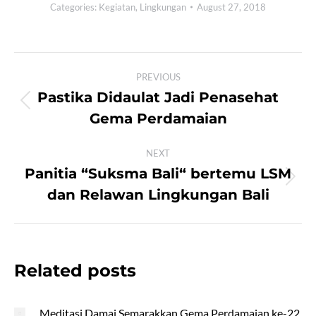
Categories:
Kegiatan
,
Lingkungan
August 27, 2018
Post
PREVIOUS
navigation
Pastika Didaulat Jadi Penasehat
Previous
Gema Perdamaian
post:
NEXT
Panitia “Suksma Bali“ bertemu LSM
Next
dan Relawan Lingkungan Bali
post:
Related posts
Meditasi Damai Semarakkan Gema Perdamaian ke-22