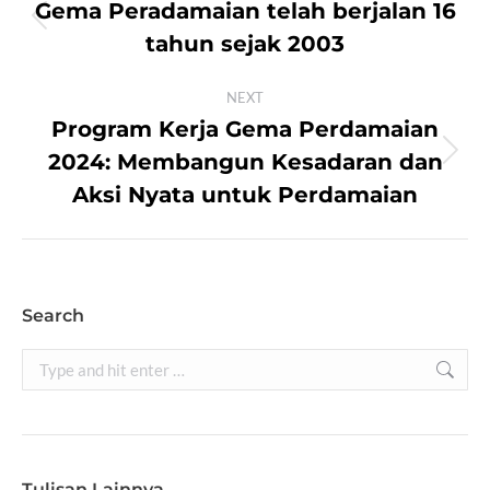
navigation
Gema Peradamaian telah berjalan 16
Previous
tahun sejak 2003
post:
NEXT
Program Kerja Gema Perdamaian
2024: Membangun Kesadaran dan
Next
post:
Aksi Nyata untuk Perdamaian
Search
Search:
Tulisan Lainnya